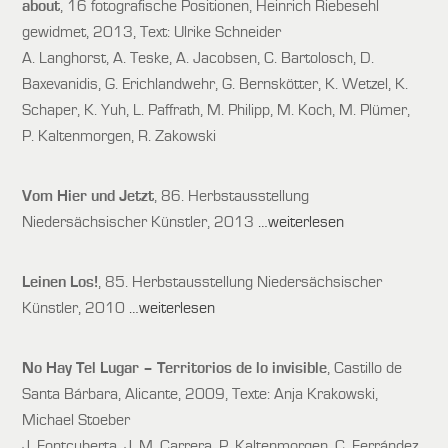
about
, 16 fotografische Positionen, Heinrich Riebesehl
gewidmet, 2013, Text: Ulrike Schneider
A. Langhorst, A. Teske, A. Jacobsen, C. Bartolosch, D.
Baxevanidis, G. Erichlandwehr, G. Bernskötter, K. Wetzel, K.
Schaper, K. Yuh, L. Paffrath, M. Philipp, M. Koch, M. Plümer,
P. Kaltenmorgen, R. Zakowski
Vom Hier und Jetzt
, 86. Herbstausstellung
Niedersächsischer Künstler, 2013
…weiterlesen
Leinen Los!
, 85. Herbstausstellung Niedersächsischer
Künstler, 2010
…weiterlesen
No Hay Tel Lugar – Territorios de lo invisible
, Castillo de
Santa Bárbara, Alicante, 2009, Texte: Anja Krakowski,
Michael Stoeber
J. Fontcuberta, J. M. Carrera, P. Kaltenmorgen, C. Ferrández,